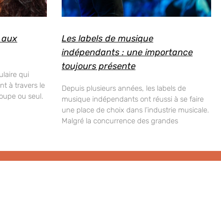
é aux
Les labels de musique
indépendants : une importance
toujours présente
ulaire qui
t à travers le
Depuis plusieurs années, les labels de
oupe ou seul.
musique indépendants ont réussi à se faire
une place de choix dans l’industrie musicale.
Malgré la concurrence des grandes