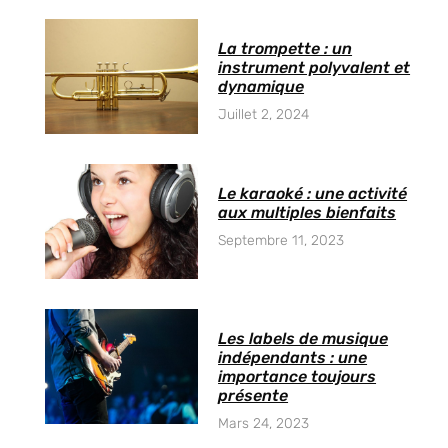
La trompette : un
instrument polyvalent et
dynamique
Juillet 2, 2024
Le karaoké : une activité
aux multiples bienfaits
Septembre 11, 2023
Les labels de musique
indépendants : une
importance toujours
présente
Mars 24, 2023